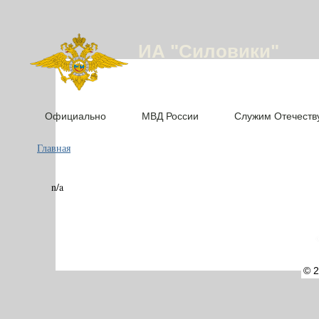
ИА "Силовики"
Официально
МВД России
Служим Отечеств
Главная
n/a
©
© 2