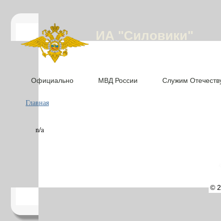
ИА "Силовики"
Официально
МВД России
Служим Отечеств
Главная
n/a
©
© 2