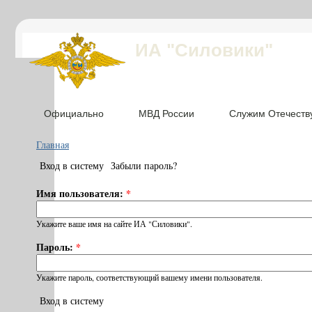
ИА "Силовики"
Официально
МВД России
Служим Отечеств
Главная
Вход в систему
Забыли пароль?
Имя пользователя:
*
Укажите ваше имя на сайте ИА "Силовики".
Пароль:
*
Укажите пароль, соответствующий вашему имени пользователя.
Вход в систему