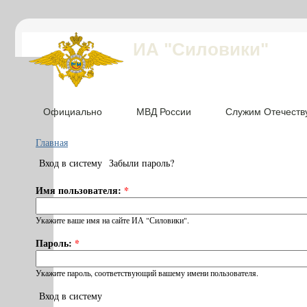
ИА "Силовики"
Официально
МВД России
Служим Отечеств
Главная
Вход в систему
Забыли пароль?
Имя пользователя:
*
Укажите ваше имя на сайте ИА "Силовики".
Пароль:
*
Укажите пароль, соответствующий вашему имени пользователя.
Вход в систему