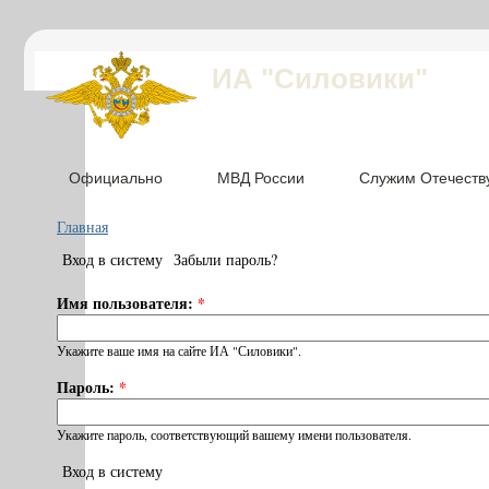
ИА "Силовики"
Официально
МВД России
Служим Отечеств
Главная
Вход в систему
Забыли пароль?
Имя пользователя:
*
Укажите ваше имя на сайте ИА "Силовики".
Пароль:
*
Укажите пароль, соответствующий вашему имени пользователя.
Вход в систему