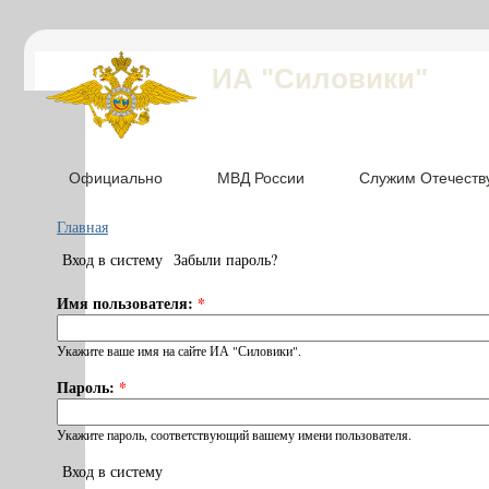
ИА "Силовики"
Официально
МВД России
Служим Отечеств
Главная
Вход в систему
Забыли пароль?
Имя пользователя:
*
Укажите ваше имя на сайте ИА "Силовики".
Пароль:
*
Укажите пароль, соответствующий вашему имени пользователя.
Вход в систему