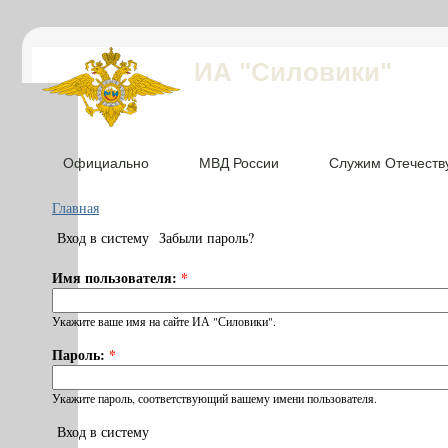
ИА "Силовики"
Официально
МВД России
Служим Отечеств
Главная
Вход в систему
Забыли пароль?
Имя пользователя:
*
Укажите ваше имя на сайте ИА "Силовики".
Пароль:
*
Укажите пароль, соответствующий вашему имени пользователя.
Вход в систему