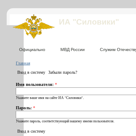
ИА "Силовики"
Официально
МВД России
Служим Отечеств
Главная
Вход в систему
Забыли пароль?
Имя пользователя:
*
Укажите ваше имя на сайте ИА "Силовики".
Пароль:
*
Укажите пароль, соответствующий вашему имени пользователя.
Вход в систему