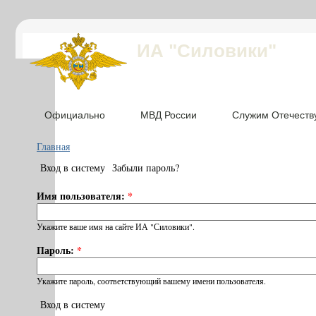
ИА "Силовики"
Официально
МВД России
Служим Отечеств
Главная
Вход в систему
Забыли пароль?
Имя пользователя:
*
Укажите ваше имя на сайте ИА "Силовики".
Пароль:
*
Укажите пароль, соответствующий вашему имени пользователя.
Вход в систему