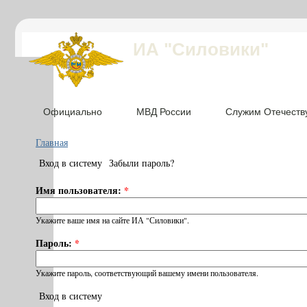
ИА "Силовики"
Официально
МВД России
Служим Отечеств
Главная
Вход в систему
Забыли пароль?
Имя пользователя:
*
Укажите ваше имя на сайте ИА "Силовики".
Пароль:
*
Укажите пароль, соответствующий вашему имени пользователя.
Вход в систему