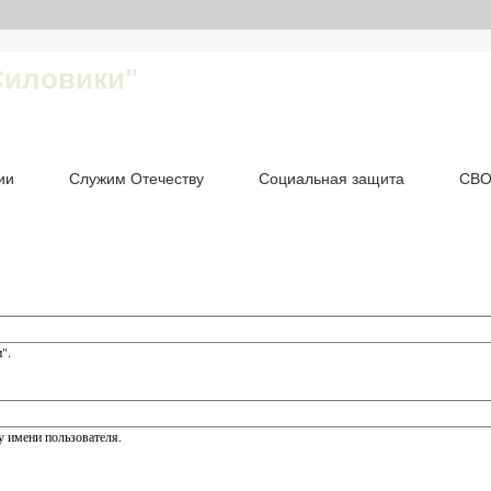
Силовики"
ии
Служим Отечеству
Социальная защита
СВ
".
 имени пользователя.