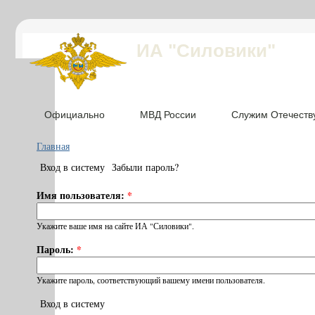
ИА "Силовики"
Официально
МВД России
Служим Отечеств
Главная
Вход в систему
Забыли пароль?
Имя пользователя:
*
Укажите ваше имя на сайте ИА "Силовики".
Пароль:
*
Укажите пароль, соответствующий вашему имени пользователя.
Вход в систему