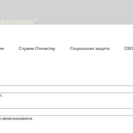
Силовики"
ии
Служим Отечеству
Социальная защита
СВ
".
 имени пользователя.