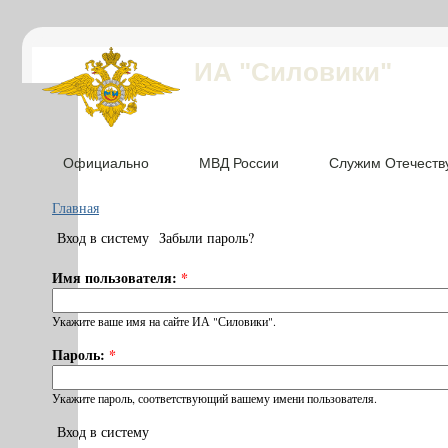
ИА "Силовики"
Официально
МВД России
Служим Отечеств
Главная
Вход в систему
Забыли пароль?
Имя пользователя:
*
Укажите ваше имя на сайте ИА "Силовики".
Пароль:
*
Укажите пароль, соответствующий вашему имени пользователя.
Вход в систему