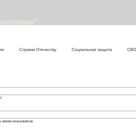
Силовики"
ии
Служим Отечеству
Социальная защита
СВ
".
 имени пользователя.