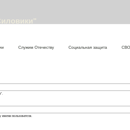
Силовики"
ии
Служим Отечеству
Социальная защита
СВ
".
 имени пользователя.