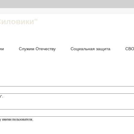
Силовики"
ии
Служим Отечеству
Социальная защита
СВ
".
 имени пользователя.