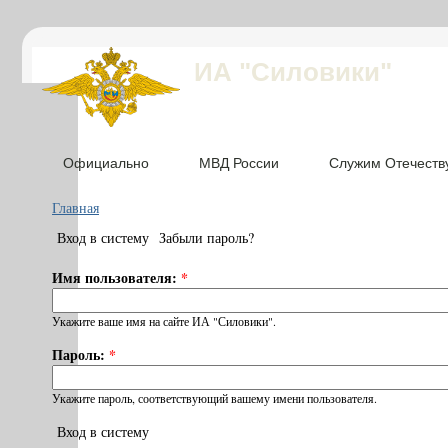
ИА "Силовики"
Официально
МВД России
Служим Отечеств
Главная
Вход в систему
Забыли пароль?
Имя пользователя:
*
Укажите ваше имя на сайте ИА "Силовики".
Пароль:
*
Укажите пароль, соответствующий вашему имени пользователя.
Вход в систему