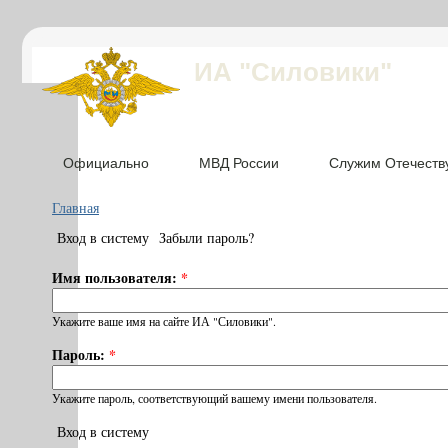
ИА "Силовики"
Официально
МВД России
Служим Отечеств
Главная
Вход в систему
Забыли пароль?
Имя пользователя:
*
Укажите ваше имя на сайте ИА "Силовики".
Пароль:
*
Укажите пароль, соответствующий вашему имени пользователя.
Вход в систему