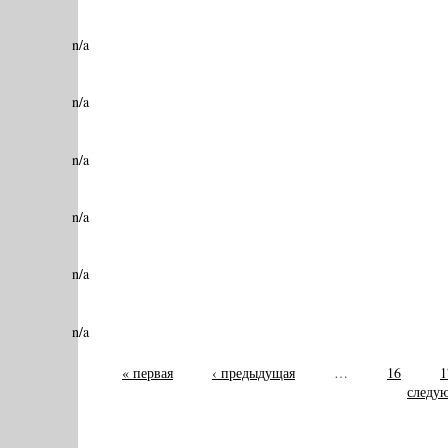
n/a
n/a
n/a
n/a
n/a
n/a
« первая
‹ предыдущая
…
16
1
следую