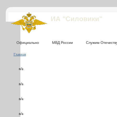
ИА "Силовики"
Официально
МВД России
Служим Отечеств
Главная
n/a
n/a
n/a
n/a