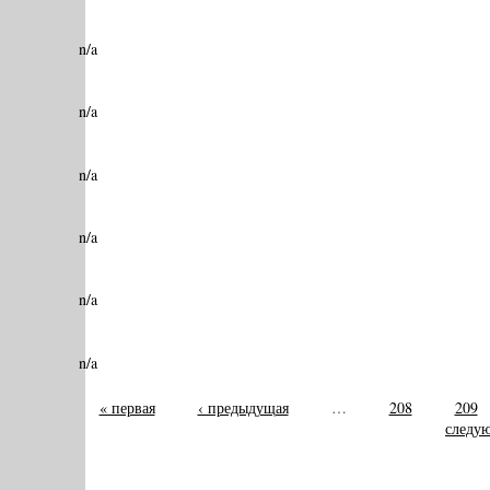
n/a
n/a
n/a
n/a
n/a
n/a
« первая
‹ предыдущая
…
208
209
следую