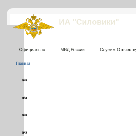
ИА "Силовики"
Официально
МВД России
Служим Отечеств
Главная
n/a
n/a
n/a
n/a