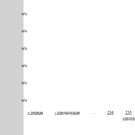
n/a
n/a
n/a
n/a
n/a
n/a
« первая
‹ предыдущая
…
234
235
следую