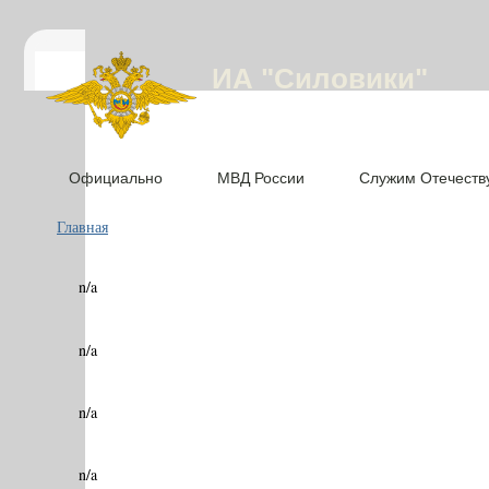
ИА "Силовики"
Официально
МВД России
Служим Отечеств
Главная
n/a
n/a
n/a
n/a