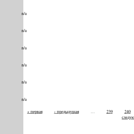
n/a
n/a
n/a
n/a
n/a
n/a
« первая
‹ предыдущая
…
239
240
следую