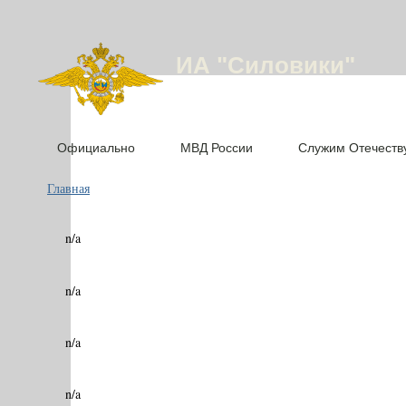
ИА "Силовики"
Официально
МВД России
Служим Отечеств
Главная
n/a
n/a
n/a
n/a