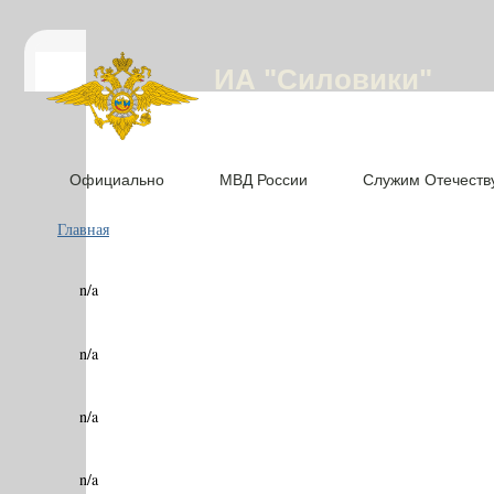
ИА "Силовики"
Официально
МВД России
Служим Отечеств
Главная
n/a
n/a
n/a
n/a