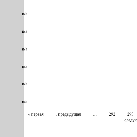
n/a
n/a
n/a
n/a
n/a
n/a
« первая
‹ предыдущая
…
292
293
следую