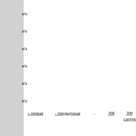
n/a
n/a
n/a
n/a
n/a
n/a
« первая
‹ предыдущая
…
308
309
следую