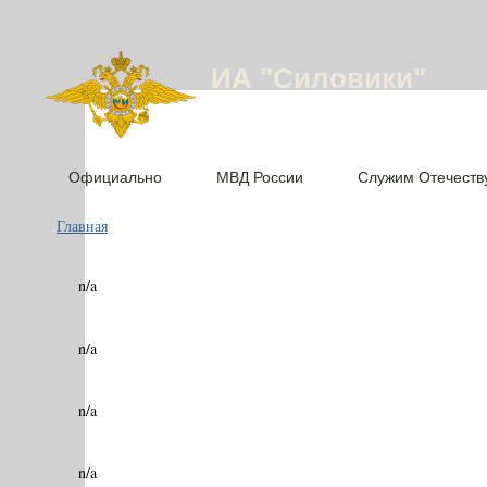
ИА "Силовики"
Официально
МВД России
Служим Отечеств
Главная
n/a
n/a
n/a
n/a