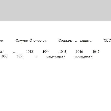
ии
Служим Отечеству
Социальная защита
СВ
1047
ая
…
1043
1044
1045
1046
1050
1051
…
следующая ›
последняя »