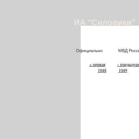
ИА "Силовики"
Официально
МВД Росс
« первая
‹ предыдущ
1048
1049