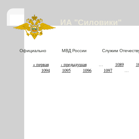
ИА "Силовики"
Официально
МВД России
Служим Отечеств
« первая
‹ предыдущая
…
1089
1
1094
1095
1096
1097
…