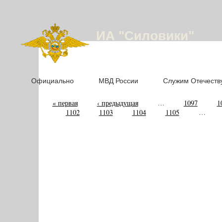
ИА "Силовики"
Официально
МВД России
Служим Отечеств
« первая
‹ предыдущая
…
1097
1
1102
1103
1104
1105
…