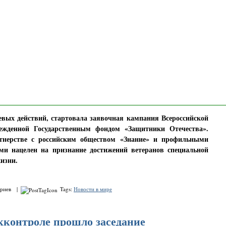
евых действий, стартовала заявочная кампания Всероссийской
ежденной Государственным фондом «Защитники Отечества».
тнерстве с российским обществом «Знание» и профильными
ми нацелен на признание достижений ветеранов специальной
изни.
ариев |
Tags:
Новости в мире
кконтроле прошло заседание