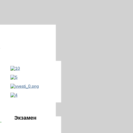
О
Экзамен