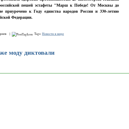
российской пешей эстафеты "Марш к Победе! От Москвы до
ие приурочено к Году единства народов России и 330-летию
йской Федерации.
ариев |
Tags:
Новости в мире
же моду диктовали