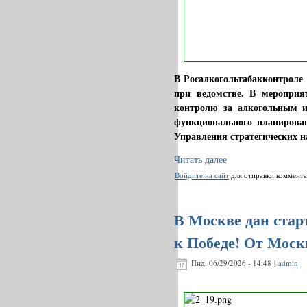
В Росалкогольтабакконтроле 
при ведомстве. В мероприя
контролю за алкогольным 
функционального планирова
Управления стратегических н
Читать далее
Войдите на сайт
для отправки коммент
В Москве дан стар
к Победе! От Моск
Пнд, 06/29/2026 - 14:48 |
admin