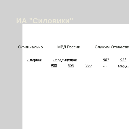
ИА "Силовики"
Официально
МВД России
Служим Отечеств
« первая
‹ предыдущая
…
982
983
988
989
990
…
следу