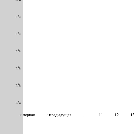
n/a
n/a
n/a
n/a
n/a
n/a
« первая
‹ предыдущая
…
11
12
1
©