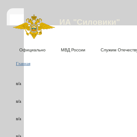
ИА "Силовики"
Официально
МВД России
Служим Отечеств
Главная
n/a
n/a
n/a
n/a