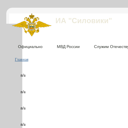
ИА "Силовики"
Официально
МВД России
Служим Отечеств
Главная
n/a
n/a
n/a
n/a